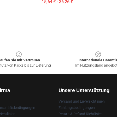
15,64 £ - 36,26 £
aufen Sie mit Vertrauen
Internationale Garanti
utz von Klicks bis zur Lieferung
Im Nutzungsland angebo
irma
Unsere Unterstützung
Versand und Lieferrichtlinien
Geschäftsbedingungen
Zahlungsbedingungen
ichtlinien
Return & Refund Richtlinien