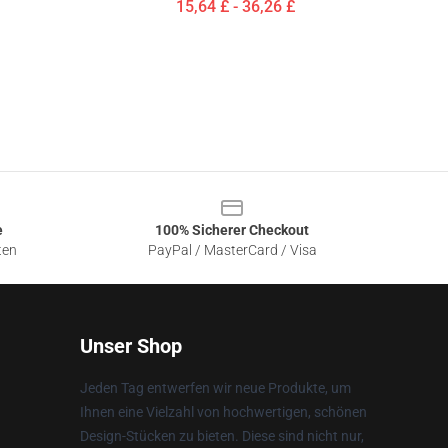
15,64 £ - 36,26 £
e
100% Sicherer Checkout
ten
PayPal / MasterCard / Visa
Unser Shop
Jeden Tag entwerfen wir neue Produkte, um
Ihnen eine Vielzahl von hochwertigen, schönen
Design-Stücken zu bieten. Diese sind nicht nur,