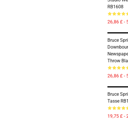
RB1608
26,86 £ - 
Bruce Spr
Downbound
Newspaper
Throw Bl
26,86 £ - 
Bruce Spr
Tasse RB
19,75 £ - 