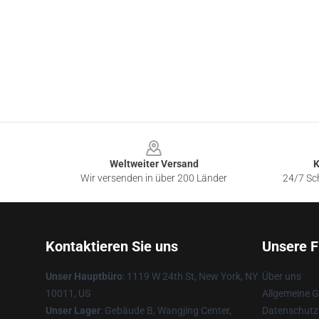
Footer
Weltweiter Versand
K
Wir versenden in über 200 Länder
24/7 Sch
Kontaktieren Sie uns
Unsere F
Unser Hauptbüro
: 1119 W 24th St, New York, NY
Über uns
10011, US
Allgemeine 
Unser Lager
: Gebäude B, Wangjing Center,
Datenschutzr