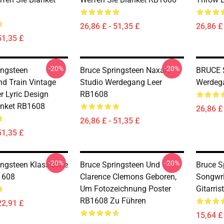
26,86 £ - 51,35 £
26,86 £ 
51,35 £
-20%
-20%
ingsteen
Bruce Springsteen Naxart
BRUCE 
 Train Vintage
Studio Werdegang Leer
Werdeg
 Lyric Design
RB1608
anket RB1608
26,86 £ 
26,86 £ - 51,35 £
51,35 £
-20%
-20%
ingsteen Klassische
Bruce Springsteen Und
Bruce S
1608
Clarence Clemons Geboren,
Songwri
Um Fotozeichnung Poster
Gitarri
RB1608 Zu Führen
22,91 £
15,64 £ 