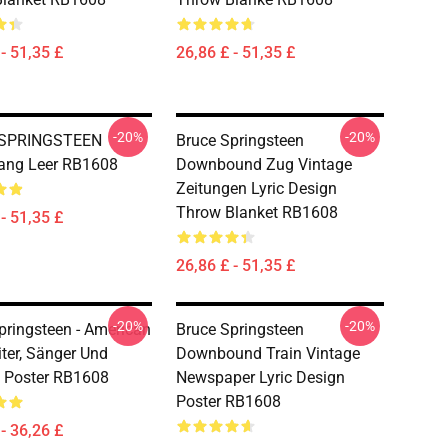
- 51,35 £
26,86 £ - 51,35 £
-20%
-20%
SPRINGSTEEN
Bruce Springsteen
ang Leer RB1608
Downbound Zug Vintage
Zeitungen Lyric Design
Throw Blanket RB1608
- 51,35 £
26,86 £ - 51,35 £
-20%
-20%
pringsteen - American
Bruce Springsteen
ter, Sänger Und
Downbound Train Vintage
st Poster RB1608
Newspaper Lyric Design
Poster RB1608
- 36,26 £