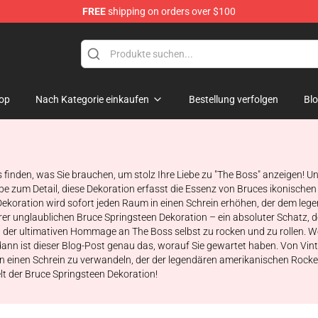
FREE
shipping on orders over $100
Merchandise Shop
op
Nach Kategorie einkaufen
Bestellung verfolgen
Bl
 finden, was Sie brauchen, um stolz Ihre Liebe zu "The Boss" anzeigen! U
e zum Detail, diese Dekoration erfasst die Essenz von Bruces ikonischen Sti
oration wird sofort jeden Raum in einen Schrein erhöhen, der dem legend
r unglaublichen Bruce Springsteen Dekoration – ein absoluter Schatz, der
it der ultimativen Hommage an The Boss selbst zu rocken und zu rollen. W
ann ist dieser Blog-Post genau das, worauf Sie gewartet haben. Von Vint
n einen Schrein zu verwandeln, der der legendären amerikanischen Rocker 
elt der Bruce Springsteen Dekoration!