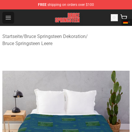
FREE
shipping on orders over $100
Bruce Springsteen Store - Official Bruce Springsteen Me
Open menu
Startseite
/
Bruce Springsteen Dekoration
/
Bruce Springsteen Leere