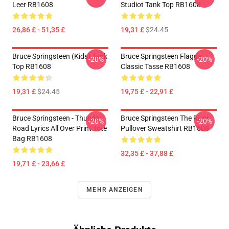
Leer RB1608
Studiot Tank Top RB1608
26,86 £ - 51,35 £
19,31 £
$24.45
Bruce Springsteen (kids) Tank
Bruce Springsteen Flagge
-20%
-20%
Top RB1608
Classic Tasse RB1608
19,31 £
$24.45
19,75 £ - 22,91 £
Bruce Springsteen - Thunder
Bruce Springsteen The River
-20%
-20%
Road Lyrics All Over Print Tote
Pullover Sweatshirt RB1608
Bag RB1608
32,35 £ - 37,88 £
19,71 £ - 23,66 £
MEHR ANZEIGEN