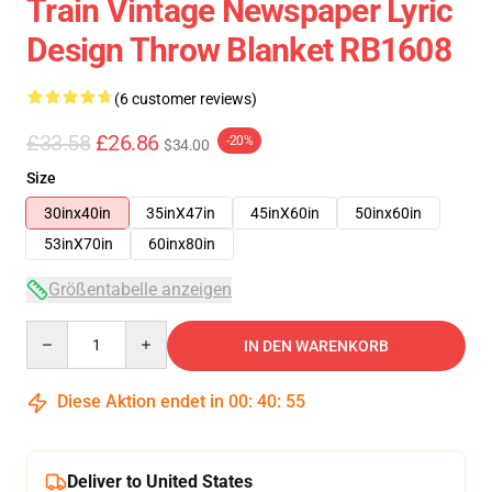
Train Vintage Newspaper Lyric
Design Throw Blanket RB1608
(6 customer reviews)
£33.58
£26.86
-20%
$34.00
Size
30inx40in
35inX47in
45inX60in
50inx60in
53inX70in
60inx80in
Größentabelle anzeigen
Quantity
IN DEN WARENKORB
Diese Aktion endet in
00
:
40
:
54
Deliver to United States