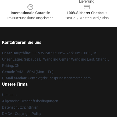
Lieferung
Internationale Garantie
100% Sicherer Checkout
Im Nutzungsland angeboten
PayPal / MasterCard / Visa
Kontaktieren Sie uns
Unser Hauptbüro
: 1119 W 24th St, New York, NY 10011, US
Unser Lager
: Gebäude B, Wangjing Center, Wangjing East, Changji,
Peking, CN
Geruch
: 9AM – 5PM (Mon – Fri)
E-Mail senden
: Kontakt@brucespringsteenmerch.com
Unsere Firma
Über uns
Allgemeine Geschäftsbedingungen
Datenschutzrichtlinien
DMCA - Copyright Policy