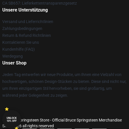
CA SB657: Lieferkettentransparenzgesetz
Unsere Unterstützung
Versand und Lieferrichtlinien
Zahlungsbedingungen
Return & Refund Richtlinien
Kontaktieren Sie uns
Kundenhilfe (FAQ)
Werdegang
Unser Shop
Jeden Tag entwerfen wir neue Produkte, um Ihnen eine Vielzahl von
hochwertigen, schönen Design-Stücken zu bieten. Diese sind nicht nur,
um Ihren einzigartigen Stil hervorheben, sie sind großartig, um
während jeder Gelegenheit zu zeigen.
UNLOCK
© Bruce Springsteen Store - Official Bruce Springsteen Merchandise
10% OFF
Shop 2026 all rights reserved