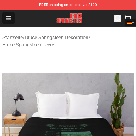
FREE
shipping on orders over $100
Bruce Springsteen Store - Official Bruce Springsteen Me
Open menu
Startseite
/
Bruce Springsteen Dekoration
/
Bruce Springsteen Leere