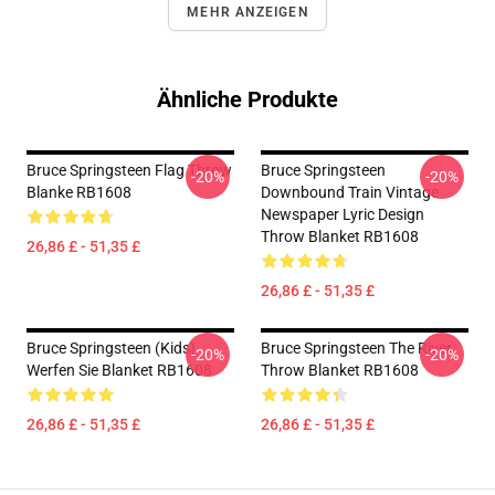
MEHR ANZEIGEN
Ähnliche Produkte
Bruce Springsteen Flag Throw
Bruce Springsteen
-20%
-20%
Blanke RB1608
Downbound Train Vintage
Newspaper Lyric Design
Throw Blanket RB1608
26,86 £ - 51,35 £
26,86 £ - 51,35 £
Bruce Springsteen (Kids)
Bruce Springsteen The River
-20%
-20%
Werfen Sie Blanket RB1608
Throw Blanket RB1608
26,86 £ - 51,35 £
26,86 £ - 51,35 £