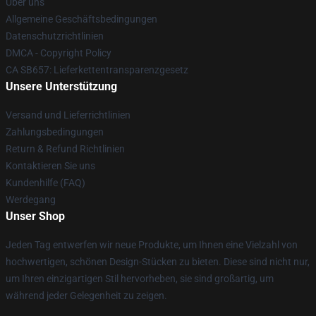
Über uns
Allgemeine Geschäftsbedingungen
Datenschutzrichtlinien
DMCA - Copyright Policy
CA SB657: Lieferkettentransparenzgesetz
Unsere Unterstützung
Versand und Lieferrichtlinien
Zahlungsbedingungen
Return & Refund Richtlinien
Kontaktieren Sie uns
Kundenhilfe (FAQ)
Werdegang
Unser Shop
Jeden Tag entwerfen wir neue Produkte, um Ihnen eine Vielzahl von
hochwertigen, schönen Design-Stücken zu bieten. Diese sind nicht nur,
um Ihren einzigartigen Stil hervorheben, sie sind großartig, um
während jeder Gelegenheit zu zeigen.