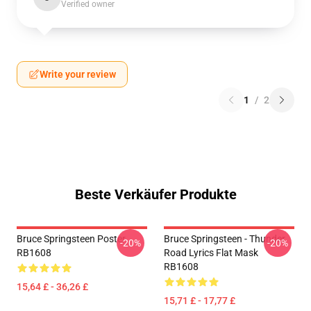
Verified owner
Write your review
1
/
2
Beste Verkäufer Produkte
Bruce Springsteen Poster
Bruce Springsteen - Thunder
-20%
-20%
RB1608
Road Lyrics Flat Mask
RB1608
15,64 £ - 36,26 £
15,71 £ - 17,77 £