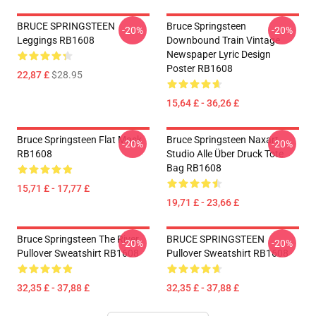
BRUCE SPRINGSTEEN
Bruce Springsteen
-20%
-20%
Leggings RB1608
Downbound Train Vintage
Newspaper Lyric Design
Poster RB1608
22,87 £
$28.95
15,64 £ - 36,26 £
Bruce Springsteen Flat Mask
Bruce Springsteen Naxart
-20%
-20%
RB1608
Studio Alle Über Druck Tote
Bag RB1608
15,71 £ - 17,77 £
19,71 £ - 23,66 £
Bruce Springsteen The River
BRUCE SPRINGSTEEN
-20%
-20%
Pullover Sweatshirt RB1608
Pullover Sweatshirt RB1608
32,35 £ - 37,88 £
32,35 £ - 37,88 £