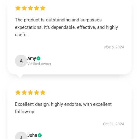
The product is outstanding and surpasses
expectations. It's dependable, effective, and highly
useful.
Nov 6, 2024
Amy
A
Verified owner
Excellent design, highly endorse, with excellent
follow-up.
Oct 31, 2024
John
J