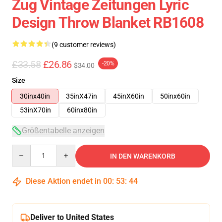
Zug Vintage Zeitungen Lyric
Design Throw Blanket RB1608
(9 customer reviews)
£33.58
£26.86
-20%
$34.00
Size
30inx40in
35inX47in
45inX60in
50inx60in
53inX70in
60inx80in
Größentabelle anzeigen
Quantity
IN DEN WARENKORB
Diese Aktion endet in
00
:
53
:
44
Deliver to United States