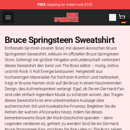
FREE
shipping on orders over $100
Bruce Springsteen Store - Official Bruce Springsteen Me
Open menu
Bruce Springsteen Sweatshirt
Entfesseln Sie Ihren inneren 'Boss' mit diesem ikonischen Bruce
Springsteen Sweatshirt, exklusiv im offiziellen Bruce Springsteen
Store. Gefertigt mit größter Hingabe und Leidenschaft verkörpert
dieses Sweatshirt den Geist von The Boss selbst – mutig, zeitlos
und mit Rock 'n' Roll Energie bestaunen. Hergestellt aus
hochwertigen Materialien für höchsten Komfort und Haltbarkeit,
trägt er Bruces Namen stolz auf die Brust in einem faszinierenden
Design, das Aufmerksamkeit verlangt. Egal, ob Sie ein Die-Hard-Fan
sind oder einfach legendäre Musik zu schätzen wissen, das Tragen
dieses Sweatshirts ist eine unbestreitbare Aussage über
authentischen Stil und musikalische Prowess. Begleiten Sie die
Reihen der wahren Aficionados heute, indem Sie dieses
bemerkenswerte Stück der Rock-Geschichte spenden – denn
Legenden verdienen es, gefeiert zu werden! Sind Sie ein Die-Hard
Bruce Springsteen Fan, möchten Sie Ihre Liebe zu The Boss zeigen,