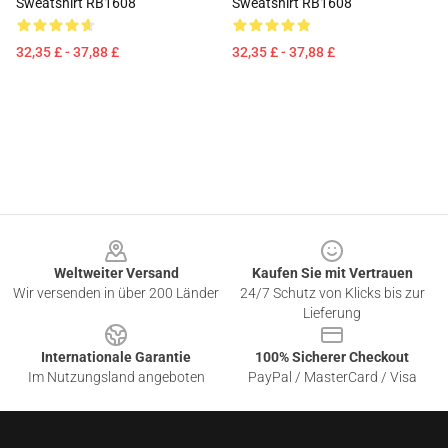
Sweatshirt RB1608
Sweatshirt RB1608
32,35 £ - 37,88 £
32,35 £ - 37,88 £
Footer
Weltweiter Versand
Kaufen Sie mit Vertrauen
Wir versenden in über 200 Länder
24/7 Schutz von Klicks bis zur
Lieferung
Internationale Garantie
100% Sicherer Checkout
Im Nutzungsland angeboten
PayPal / MasterCard / Visa