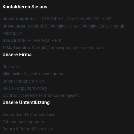
Kontaktieren Sie uns
Unser Hauptbüro
: 1119 W 24th St, New York, NY 10011, US
Unser Lager
: Gebäude B, Wangjing Center, Wangjing East, Changji,
Peking, CN
Geruch
: 9AM – 5PM (Mon – Fri)
E-Mail senden
: Kontakt@brucespringsteenmerch.com
Unsere Firma
Über uns
Allgemeine Geschäftsbedingungen
Datenschutzrichtlinien
DMCA - Copyright Policy
CA SB657: Lieferkettentransparenzgesetz
Unsere Unterstützung
Versand und Lieferrichtlinien
Zahlungsbedingungen
Return & Refund Richtlinien