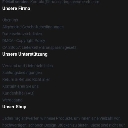
E-Mail senden
: Kontakt@brucespringsteenmerch.com
Unsere Firma
Über uns
Allgemeine Geschäftsbedingungen
Datenschutzrichtlinien
DMCA - Copyright Policy
CA SB657: Lieferkettentransparenzgesetz
Unsere Unterstützung
Versand und Lieferrichtlinien
Zahlungsbedingungen
Return & Refund Richtlinien
Kontaktieren Sie uns
Kundenhilfe (FAQ)
Werdegang
Unser Shop
Jeden Tag entwerfen wir neue Produkte, um Ihnen eine Vielzahl von
hochwertigen, schönen Design-Stücken zu bieten. Diese sind nicht nur,