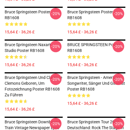
Bruce Springsteen Poster
Bruce Springsteen Poster
-20%
-20%
RB1608
RB1608
15,64 £ - 36,26 £
15,64 £ - 36,26 £
Bruce Springsteen Naxart
BRUCE SPRINGSTEEN Poster
-20%
-20%
Studio Poster RB1608
RB1608
15,64 £ - 36,26 £
15,64 £ - 36,26 £
Bruce Springsteen Und Clarence
Bruce Springsteen - American
-20%
-20%
Clemons Geboren, Um
Songwriter, Sänger Und Gitarrist
Fotozeichnung Poster RB1608
Poster RB1608
Zu Führen
15,64 £ - 36,26 £
15,64 £ - 36,26 £
Bruce Springsteen Downbound
Bruce Springsteen Tour 2023
-20%
-20%
Train Vintage Newspaper Lyric
Deutschland: Rock The Stage In