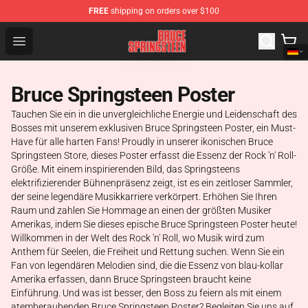
FREE
shipping on orders over $100
Bruce Springsteen Store - Official Bruce Springsteen Me
Open menu
Bruce Springsteen Poster
Tauchen Sie ein in die unvergleichliche Energie und Leidenschaft des
Bosses mit unserem exklusiven Bruce Springsteen Poster, ein Must-
Have für alle harten Fans! Proudly in unserer ikonischen Bruce
Springsteen Store, dieses Poster erfasst die Essenz der Rock 'n' Roll-
Größe. Mit einem inspirierenden Bild, das Springsteens
elektrifizierender Bühnenpräsenz zeigt, ist es ein zeitloser Sammler,
der seine legendäre Musikkarriere verkörpert. Erhöhen Sie Ihren
Raum und zahlen Sie Hommage an einen der größten Musiker
Amerikas, indem Sie dieses epische Bruce Springsteen Poster heute!
Willkommen in der Welt des Rock 'n' Roll, wo Musik wird zum
Anthem für Seelen, die Freiheit und Rettung suchen. Wenn Sie ein
Fan von legendären Melodien sind, die die Essenz von blau-kollar
Amerika erfassen, dann Bruce Springsteen braucht keine
Einführung. Und was ist besser, den Boss zu feiern als mit einem
atemberaubenden Bruce Springsteen Poster? Begleiten Sie uns auf