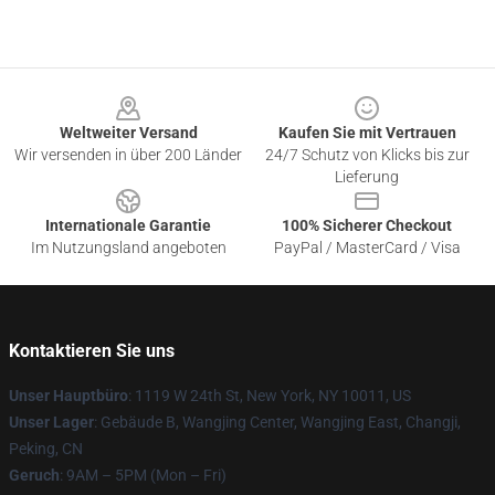
Footer
Weltweiter Versand
Kaufen Sie mit Vertrauen
Wir versenden in über 200 Länder
24/7 Schutz von Klicks bis zur
Lieferung
Internationale Garantie
100% Sicherer Checkout
Im Nutzungsland angeboten
PayPal / MasterCard / Visa
Kontaktieren Sie uns
Unser Hauptbüro
: 1119 W 24th St, New York, NY 10011, US
Unser Lager
: Gebäude B, Wangjing Center, Wangjing East, Changji,
Peking, CN
Geruch
: 9AM – 5PM (Mon – Fri)