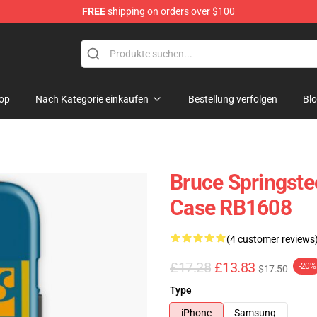
FREE
shipping on orders over $100
Merchandise Shop
op
Nach Kategorie einkaufen
Bestellung verfolgen
Bl
Bruce Springste
Case RB1608
(4 customer reviews
£17.28
£13.83
-20%
$17.50
Type
iPhone
Samsung