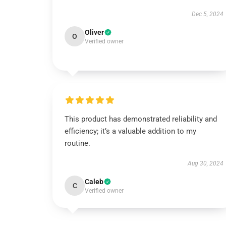
Dec 5, 2024
Oliver
O
Verified owner
This product has demonstrated reliability and
efficiency; it’s a valuable addition to my
routine.
Aug 30, 2024
Caleb
C
Verified owner