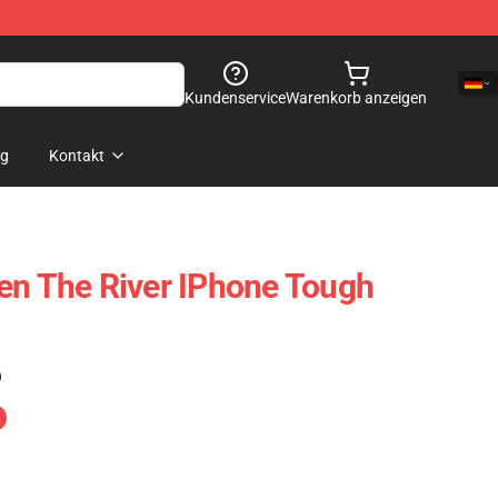
Kundenservice
Warenkorb anzeigen
og
Kontakt
en The River IPhone Tough
)