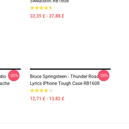
Sweatshirt RB1608
32,35 £ - 37,88 £
-20%
-20%
dio
Bruce Springsteen - Thunder Road
sache
Lyrics IPhone Tough Case RB1608
12,71 £ - 13,82 £