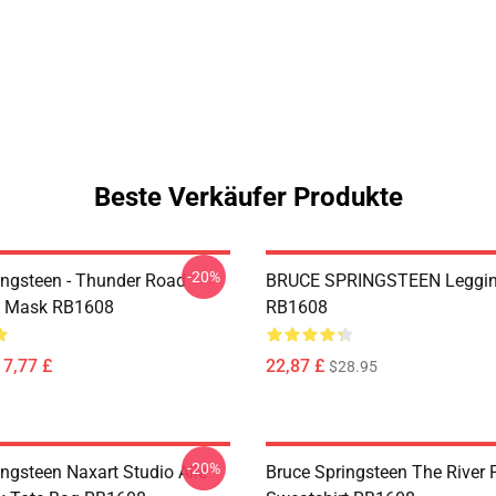
Beste Verkäufer Produkte
-20%
ingsteen - Thunder Road
BRUCE SPRINGSTEEN Leggi
at Mask RB1608
RB1608
17,77 £
22,87 £
$28.95
-20%
ngsteen Naxart Studio Alle
Bruce Springsteen The River 