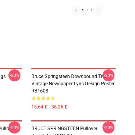
1
/
1
-20%
-20%
ngs
Bruce Springsteen Downbound Train
Vintage Newspaper Lyric Design Poster
RB1608
15,64 £ - 36,26 £
-20%
-20%
Pullover
BRUCE SPRINGSTEEN Pullover