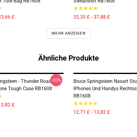
k Tote Bag RB1608
Sweatshirt RB1608
23,66 £
32,35 £ - 37,88 £
MEHR ANZEIGEN
Ähnliche Produkte
-20%
ingsteen - Thunder Road
Bruce Springsteen Naxart Stu
hone Tough Case RB1608
IPhones Und Handys Rechts
RB1608
13,82 £
12,71 £ - 13,82 £