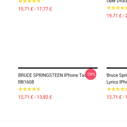
Über Druc
15,71 £ - 17,77 £
19,71 £ - 
-20%
BRUCE SPRINGSTEEN IPhone Tasche
Bruce Spr
RB1608
Lyrics IP
12,71 £ - 13,82 £
12,71 £ - 
Footer