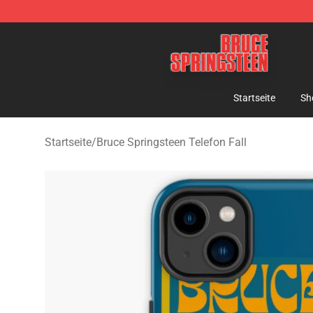
Bruce Springsteen Store - Official Bruce Springsteen 
Startseite
Sh
Startseite
/
Bruce Springsteen Telefon Fall