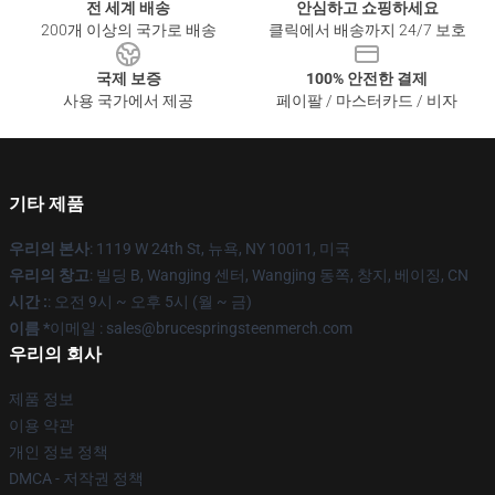
전 세계 배송
안심하고 쇼핑하세요
200개 이상의 국가로 배송
클릭에서 배송까지 24/7 보호
국제 보증
100% 안전한 결제
사용 국가에서 제공
페이팔 / 마스터카드 / 비자
기타 제품
우리의 본사
: 1119 W 24th St, 뉴욕, NY 10011, 미국
우리의 창고
: 빌딩 B, Wangjing 센터, Wangjing 동쪽, 창지, 베이징, CN
시간 :
: 오전 9시 ~ 오후 5시 (월 ~ 금)
이름 *
이메일 : sales@brucespringsteenmerch.com
우리의 회사
제품 정보
이용 약관
개인 정보 정책
DMCA - 저작권 정책