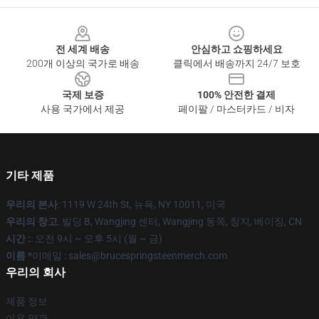
Footer
전 세계 배송
안심하고 쇼핑하세요
200개 이상의 국가로 배송
클릭에서 배송까지 24/7 보호
국제 보증
100% 안전한 결제
사용 국가에서 제공
페이팔 / 마스터카드 / 비자
기타 제품
우리의 본사
: 1119 W 24th St, 뉴욕, NY 10011, 미국
우리의 창고
: 빌딩 B, Wangjing 센터, Wangjing 동쪽, 창지, 베이징, CN
시간 :
: 오전 9시 ~ 오후 5시 (월 ~ 금)
이름 *
이메일 : sales@brucespringsteenmerch.com
우리의 회사
제품 정보
이용 약관