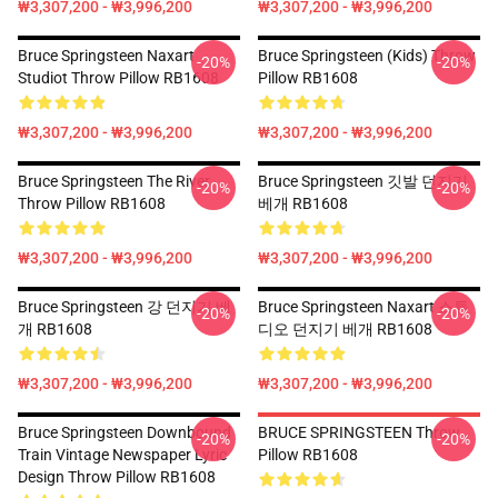
₩3,307,200 - ₩3,996,200
₩3,307,200 - ₩3,996,200
Bruce Springsteen Naxart
Bruce Springsteen (kids) Throw
-20%
-20%
Studiot Throw Pillow RB1608
Pillow RB1608
₩3,307,200 - ₩3,996,200
₩3,307,200 - ₩3,996,200
Bruce Springsteen The River
Bruce Springsteen 깃발 던지기
-20%
-20%
Throw Pillow RB1608
베개 RB1608
₩3,307,200 - ₩3,996,200
₩3,307,200 - ₩3,996,200
Bruce Springsteen 강 던지기 베
Bruce Springsteen Naxart 스튜
-20%
-20%
개 RB1608
디오 던지기 베개 RB1608
₩3,307,200 - ₩3,996,200
₩3,307,200 - ₩3,996,200
Bruce Springsteen Downbound
BRUCE SPRINGSTEEN Throw
-20%
-20%
Train Vintage Newspaper Lyric
Pillow RB1608
Design Throw Pillow RB1608