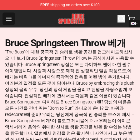
FREE
shipping on orders over $100
Bruce Springsteen Store - Official Bruce Springsteen Me
Open menu
Bruce Springsteen Throw 베개
"The Boss"에 대한 궁극적 인 승리로 생활 공간을 업그레이드하십시
오! 더 보기 Bruce Springsteen Throw Pillow는 공식에서만 사용할 수
있습니다. Bruce Springsteen 상점은 모든 다이하드 팬에 대한 필수
아이템입니다. 사랑과 사랑으로 제작 된 상징적인 앨범 작품으로,이
베개는 바위 'n'롤 에너지의 즉각적인 접촉을 어떤 방에 추가합니다.
여러분의 열정을 모든 것에 담아낸다. Bruce by embracing this plush
상징의 음악 우수. 당신의 장식 게임을 올리고 팬덤을 자랑스럽게 보
여줍니다. 전설적인 베개에 관해서는 다음과 같은 이름이 있습니다.
Bruce Springsteen· 다이하드 Bruce Springsteen 팬? 당신의 마음은
모든 시간을 건너 뛰는 "Born to Run" 라디오에 온다? 잘, 바위와
redecorate에 준비! 우리는 당신에게 궁극적 인 승리를 보스에 제시 –
Bruce Springsteen 베개! 이 블로그 게시물에 Dive 우리는이 아이콘
액세서리가 음악의 위대한 신사로 생활 공간을 변환 할 수있는 방법
을 탐구합니다. 앨범에서 영감을 얻은 활기찬 디자인에서 그 늦은 밤
의 잼 세션 동안 노래에 완벽한 아늑한 embrace에 이르기까지, 이 던