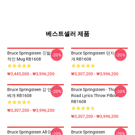
베스트셀러 제품
Bruce Springsteen 깃발 고전
Bruce Springsteen 던지기 베
-20%
-20%
적인 Mug RB1608
개 RB1608
₩3,445,000 - ₩3,996,200
₩3,307,200 - ₩3,996,200
Bruce Springsteen 강 던지기
Bruce Springsteen - Thunder
-20%
-20%
베개 RB1608
Road Lyrics Throw Pillow
RB1608
₩3,307,200 - ₩3,996,200
₩3,307,200 - ₩3,996,200
Bruce Springsteen All Over
Bruce Springsteen
-20%
-20%