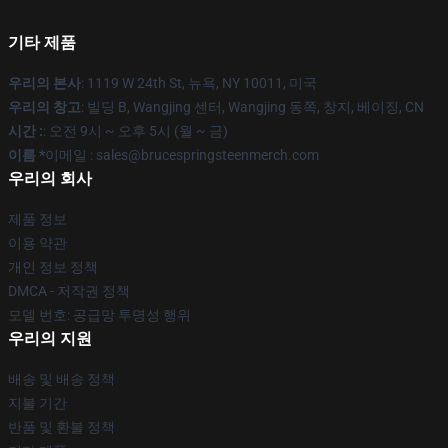
기타 제품
우리의 본사
: 1119 W 24th St, 뉴욕, NY 10011, 미국
우리의 창고
: 빌딩 B, Wangjing 센터, Wangjing 동쪽, 창지, 베이징, CN
시간 :
: 오전 9시 ~ 오후 5시 (월 ~ 금)
이름 *
이메일 : sales@brucespringsteenmerch.com
우리의 회사
제품 정보
이용 약관
개인 정보 정책
DMCA - 저작권 정책
모델 번호: 공급망 투명성 행위
우리의 지원
배송 및 배송 정책
지불 기간
반품 및 환불 정책