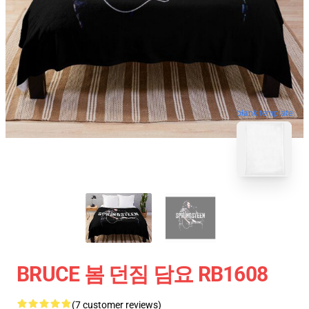
blank template
BRUCE 봄 던짐 담요 RB1608
(7 customer reviews)