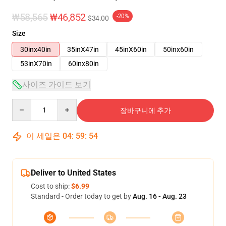
₩58,565
₩46,852
-20%
$34.00
Size
30inx40in
35inX47in
45inX60in
50inx60in
53inX70in
60inx80in
사이즈 가이드 보기
Quantity
장바구니에 추가
이 세일은
04
:
59
:
54
Deliver to United States
Cost to ship:
$6.99
Standard - Order today to get by
Aug. 16 - Aug. 23