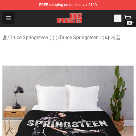
FREE
shipping on orders over $100
Bruce Springsteen Store - Official Bruce Springsteen Me
Open menu
홈
/
Bruce Springsteen (주)
/
Bruce Springsteen 기타 제품