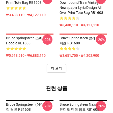
Print Tote Bag RB1608
Downbound Train Vintage
Newspaper Lyric Design All
Over Print Tote Bag RB1608
₩3,438,110 - ₩4,127,110
₩3,438,110 - ₩4,127,110
Bruce Springsteen 스웨터
Bruce Springsteen 클래식 티
-20%
-20%
Hoodie RB1608
셔츠 RB1608
₩5,918,510 - ₩6,883,110
₩3,651,700 - ₩4,202,900
더 보기
관련 상품
Bruce Springsteen (어린이) 던
Bruce Springsteen Naxart 스
-20%
-20%
짐 담요 RB1608
튜디오 던짐 담요 RB1608