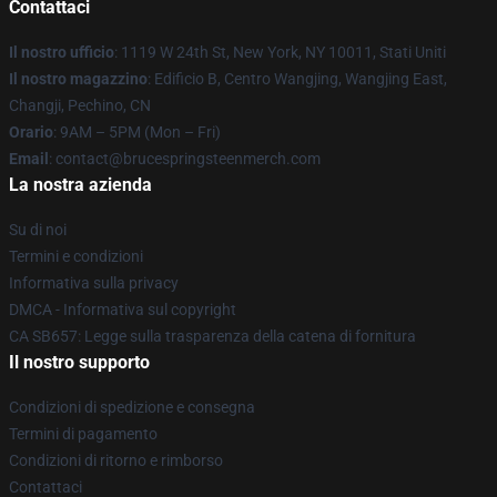
Contattaci
Il nostro ufficio
: 1119 W 24th St, New York, NY 10011, Stati Uniti
Il nostro magazzino
: Edificio B, Centro Wangjing, Wangjing East,
Changji, Pechino, CN
Orario
: 9AM – 5PM (Mon – Fri)
Email
: contact@brucespringsteenmerch.com
La nostra azienda
Su di noi
Termini e condizioni
Informativa sulla privacy
DMCA - Informativa sul copyright
CA SB657: Legge sulla trasparenza della catena di fornitura
Il nostro supporto
Condizioni di spedizione e consegna
Termini di pagamento
Condizioni di ritorno e rimborso
Contattaci