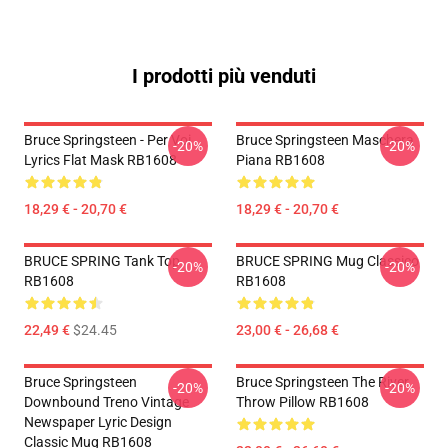
I prodotti più venduti
Bruce Springsteen - Per Voi
Bruce Springsteen Maschera
-20%
-20%
Lyrics Flat Mask RB1608
Piana RB1608
18,29 € - 20,70 €
18,29 € - 20,70 €
BRUCE SPRING Tank Top
BRUCE SPRING Mug Classico
-20%
-20%
RB1608
RB1608
22,49 €
$24.45
23,00 € - 26,68 €
Bruce Springsteen
Bruce Springsteen The River
-20%
-20%
Downbound Treno Vintage
Throw Pillow RB1608
Newspaper Lyric Design
Classic Mug RB1608