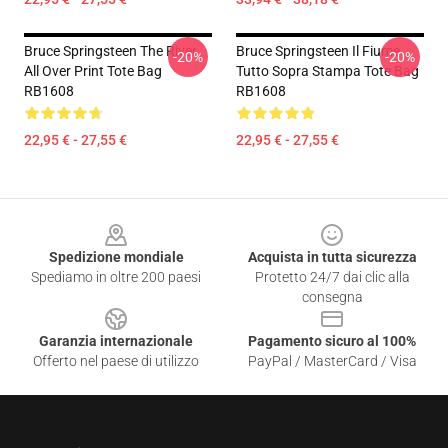
Bruce Springsteen The River
Bruce Springsteen Il Fiume
-20%
-20%
All Over Print Tote Bag
Tutto Sopra Stampa Tote Bag
RB1608
RB1608
22,95 € - 27,55 €
22,95 € - 27,55 €
Footer
Spedizione mondiale
Acquista in tutta sicurezza
Spediamo in oltre 200 paesi
Protetto 24/7 dai clic alla
consegna
Garanzia internazionale
Pagamento sicuro al 100%
Offerto nel paese di utilizzo
PayPal / MasterCard / Visa