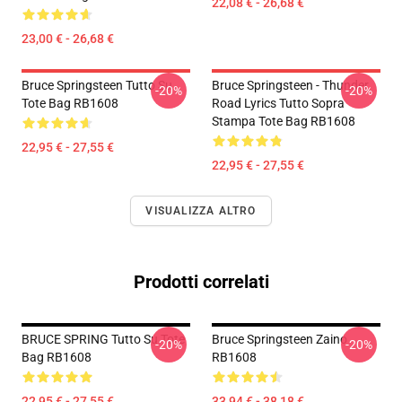
22,08 € - 26,68 €
23,00 € - 26,68 €
Bruce Springsteen Tutto Su
Bruce Springsteen - Thunder
-20%
-20%
Tote Bag RB1608
Road Lyrics Tutto Sopra
Stampa Tote Bag RB1608
22,95 € - 27,55 €
22,95 € - 27,55 €
VISUALIZZA ALTRO
Prodotti correlati
BRUCE SPRING Tutto Su Tote
Bruce Springsteen Zaino
-20%
-20%
Bag RB1608
RB1608
22,95 € - 27,55 €
33,94 € - 38,18 €