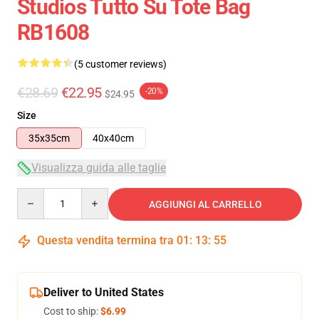
Studios Tutto Su Tote Bag
RB1608
(5 customer reviews)
€28.69
€22.95
-20%
$24.95
Size
35x35cm
40x40cm
Visualizza guida alle taglie
Quantity
AGGIUNGI AL CARRELLO
Questa vendita termina tra
01
:
13
:
54
Deliver to United States
Cost to ship:
$6.99