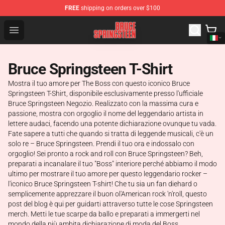
FREE
shipping on orders over $100
Bruce Springsteen Store - Official Bruce Springsteen Me
Open menu
Bruce Springsteen T-Shirt
Mostra il tuo amore per The Boss con questo iconico Bruce
Springsteen T-Shirt, disponibile esclusivamente presso l'ufficiale
Bruce Springsteen Negozio. Realizzato con la massima cura e
passione, mostra con orgoglio il nome del leggendario artista in
lettere audaci, facendo una potente dichiarazione ovunque tu vada.
Fate sapere a tutti che quando si tratta di leggende musicali, c'è un
solo re – Bruce Springsteen. Prendi il tuo ora e indossalo con
orgoglio! Sei pronto a rock and roll con Bruce Springsteen? Beh,
preparati a incanalare il tuo "Boss" interiore perché abbiamo il modo
ultimo per mostrare il tuo amore per questo leggendario rocker –
l'iconico Bruce Springsteen T-shirt! Che tu sia un fan diehard o
semplicemente apprezzare il buon ol'American rock 'n'roll, questo
post del blog è qui per guidarti attraverso tutte le cose Springsteen
merch. Metti le tue scarpe da ballo e preparati a immergerti nel
mondo della più ambita dichiarazione di moda del Boss.