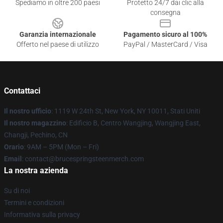
Spediamo in oltre 200 paesi
Protetto 24/7 dai clic alla
consegna
Garanzia internazionale
Pagamento sicuro al 100%
Offerto nel paese di utilizzo
PayPal / MasterCard / Visa
Contattaci
Il nostro ufficio
: 1119 W 24th St, New York, NY 10011, Stati Uniti
Il nostro magazzino
: Edificio B, Centro Wangjing, Wangjing East,
Changji, Pechino, CN
Orario
: 9AM – 5PM (Mon – Fri)
Email
: contact@brucespringsteenmerch.com
La nostra azienda
Su di noi
Termini e condizioni
Informativa sulla privacy