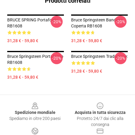
Prodotti correlati
BRUCE SPRING Portafoglio
Bruce Springsteen Bandiera
-20%
-20%
RB1608
Coperta RB1608
31,28 € - 59,80 €
31,28 € - 59,80 €
Bruce Springsteen Portafoglio
Bruce Springsteen Traduzione:
-20%
-20%
RB1608
31,28 € - 59,80 €
31,28 € - 59,80 €
Footer
Spedizione mondiale
Acquista in tutta sicurezza
Spediamo in oltre 200 paesi
Protetto 24/7 dai clic alla
consegna