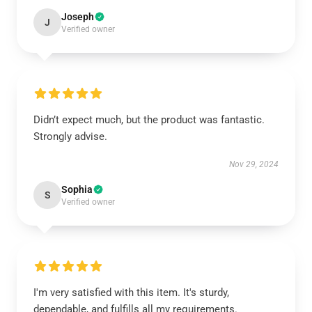
Joseph
J
Verified owner
Didn’t expect much, but the product was fantastic.
Strongly advise.
Nov 29, 2024
Sophia
S
Verified owner
I'm very satisfied with this item. It's sturdy,
dependable, and fulfills all my requirements.