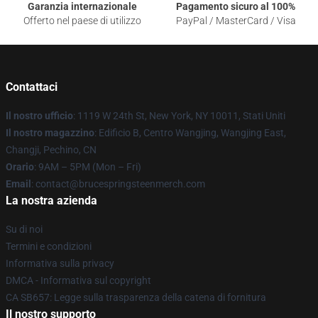
Garanzia internazionale
Pagamento sicuro al 100%
Offerto nel paese di utilizzo
PayPal / MasterCard / Visa
Contattaci
Il nostro ufficio
: 1119 W 24th St, New York, NY 10011, Stati Uniti
Il nostro magazzino
: Edificio B, Centro Wangjing, Wangjing East,
Changji, Pechino, CN
Orario
: 9AM – 5PM (Mon – Fri)
Email
: contact@brucespringsteenmerch.com
La nostra azienda
Su di noi
Termini e condizioni
Informativa sulla privacy
DMCA - Informativa sul copyright
CA SB657: Legge sulla trasparenza della catena di fornitura
Il nostro supporto