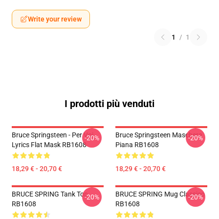
Write your review
1
/
1
I prodotti più venduti
Bruce Springsteen - Per Voi
Bruce Springsteen Maschera
-20%
-20%
Lyrics Flat Mask RB1608
Piana RB1608
18,29 € - 20,70 €
18,29 € - 20,70 €
BRUCE SPRING Tank Top
BRUCE SPRING Mug Classico
-20%
-20%
RB1608
RB1608