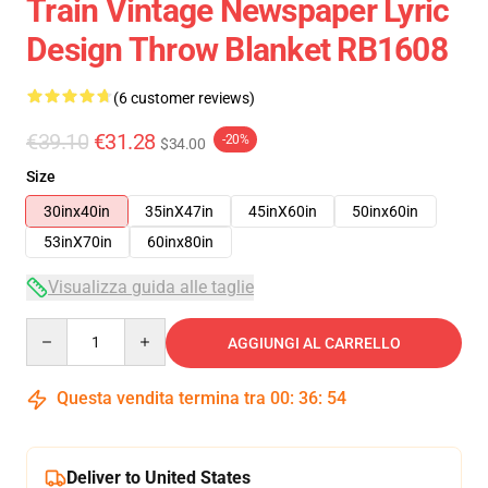
Train Vintage Newspaper Lyric
Design Throw Blanket RB1608
(6 customer reviews)
€39.10
€31.28
-20%
$34.00
Size
30inx40in
35inX47in
45inX60in
50inx60in
53inX70in
60inx80in
Visualizza guida alle taglie
Quantity
AGGIUNGI AL CARRELLO
Questa vendita termina tra
00
:
36
:
53
Deliver to United States