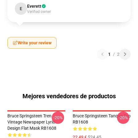
Everett
E
Verified owner
Write your review
1
/
2
Mejores vendedores de productos
Bruce Springsteen Tren
Bruce Springsteen Tanque Top
-20%
-20%
Vintage Newspaper Lyric
RB1608
Design Flat Mask RB1608
22,49 €
$24.45