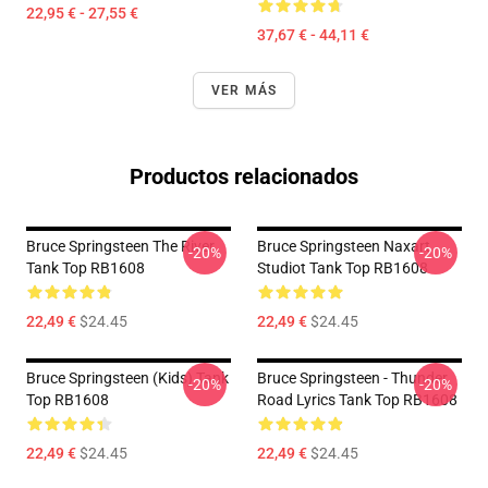
22,95 € - 27,55 €
37,67 € - 44,11 €
VER MÁS
Productos relacionados
Bruce Springsteen The River
Bruce Springsteen Naxart
-20%
-20%
Tank Top RB1608
Studiot Tank Top RB1608
22,49 €
$24.45
22,49 €
$24.45
Bruce Springsteen (kids) Tank
Bruce Springsteen - Thunder
-20%
-20%
Top RB1608
Road Lyrics Tank Top RB1608
22,49 €
$24.45
22,49 €
$24.45