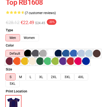
Top RB1608
(7 customer reviews)
€28.12
€22.49
-20%
$24.45
Type
Men
Women
Color
Default
Size
S
M
L
XL
2XL
3XL
4XL
5XL
Print Location