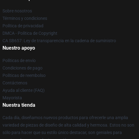
Sobre nosotros
Términos y condiciones
Política de privacidad
DMCA - Política de Copyright
CA SB657: Ley de transparencia en la cadena de suministro
Nuestro apoyo
Políticas de envío
Condiciones de pago
Políticas de reembolso
Contáctenos
Ayuda al cliente (FAQ)
Mayorista
Nuestra tienda
Cada día, diseñamos nuevos productos para ofrecerle una amplia
variedad de piezas de diseño de alta calidad y hermosa. Estos no son
sólo para hacer que su estilo único destacar, son geniales para