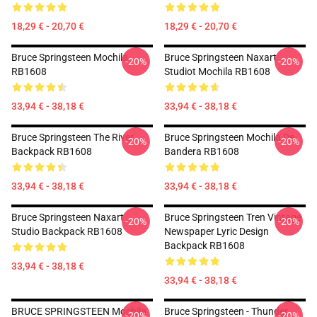
18,29 € - 20,70 €
18,29 € - 20,70 €
Bruce Springsteen Mochila
Bruce Springsteen Naxart
-20%
-20%
RB1608
Studiot Mochila RB1608
33,94 € - 38,18 €
33,94 € - 38,18 €
Bruce Springsteen The River
Bruce Springsteen Mochila De
-20%
-20%
Backpack RB1608
Bandera RB1608
33,94 € - 38,18 €
33,94 € - 38,18 €
Bruce Springsteen Naxart
Bruce Springsteen Tren Vintage
-20%
-20%
Studio Backpack RB1608
Newspaper Lyric Design
Backpack RB1608
33,94 € - 38,18 €
33,94 € - 38,18 €
BRUCE SPRINGSTEEN Mochila
Bruce Springsteen - Thunder
-20%
-20%