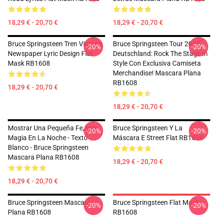
18,29 € - 20,70 €
18,29 € - 20,70 €
Bruce Springsteen Tren Vintage
Bruce Springsteen Tour 2023
-20%
-20%
Newspaper Lyric Design Flat
Deutschland: Rock The Stage In
Mask RB1608
Style Con Exclusiva Camiseta
Merchandise! Mascara Plana
RB1608
18,29 € - 20,70 €
18,29 € - 20,70 €
Mostrar Una Pequeña Fe, Hay
Bruce Springsteen Y La
-20%
-20%
Magia En La Noche - Texto
Máscara E Street Flat RB1608
Blanco - Bruce Springsteen
Mascara Plana RB1608
18,29 € - 20,70 €
18,29 € - 20,70 €
Bruce Springsteen Mascara
Bruce Springsteen Flat Mask
-20%
-20%
Plana RB1608
RB1608