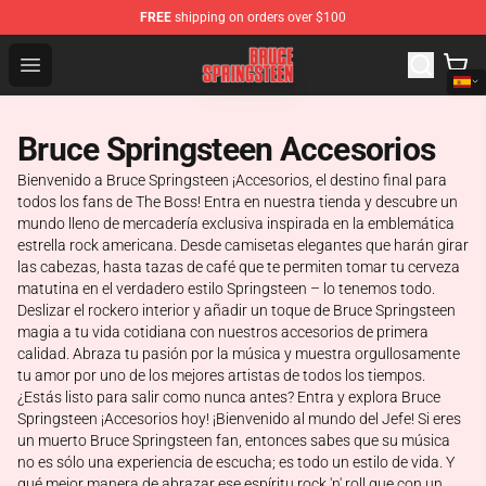
FREE
shipping on orders over $100
Bruce Springsteen Store - Official Bruce Springsteen Me
Open menu
Bruce Springsteen Accesorios
Bienvenido a Bruce Springsteen ¡Accesorios, el destino final para
todos los fans de The Boss! Entra en nuestra tienda y descubre un
mundo lleno de mercadería exclusiva inspirada en la emblemática
estrella rock americana. Desde camisetas elegantes que harán girar
las cabezas, hasta tazas de café que te permiten tomar tu cerveza
matutina en el verdadero estilo Springsteen – lo tenemos todo.
Deslizar el rockero interior y añadir un toque de Bruce Springsteen
magia a tu vida cotidiana con nuestros accesorios de primera
calidad. Abraza tu pasión por la música y muestra orgullosamente
tu amor por uno de los mejores artistas de todos los tiempos.
¿Estás listo para salir como nunca antes? Entra y explora Bruce
Springsteen ¡Accesorios hoy! ¡Bienvenido al mundo del Jefe! Si eres
un muerto Bruce Springsteen fan, entonces sabes que su música
no es sólo una experiencia de escucha; es todo un estilo de vida. Y
qué mejor manera de abrazar ese espíritu rock 'n' roll que con un