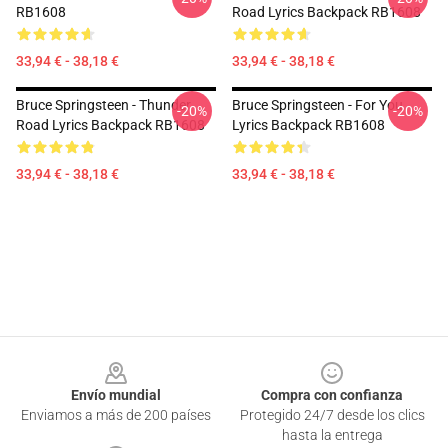
RB1608
Road Lyrics Backpack RB1608
33,94 € - 38,18 €
33,94 € - 38,18 €
Bruce Springsteen - Thunder
Bruce Springsteen - For You
-20%
-20%
Road Lyrics Backpack RB1608
Lyrics Backpack RB1608
33,94 € - 38,18 €
33,94 € - 38,18 €
Footer
Envío mundial
Compra con confianza
Enviamos a más de 200 países
Protegido 24/7 desde los clics
hasta la entrega