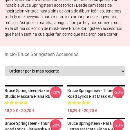
increíble Bruce Springsteen accesorios? Desde camisetas de
inspiración vintage hasta pins de obra de álbum icónico, tenemos
todo lo que necesitas para mostrar tu amor por este legendario
músico. Así que en marcha, amigos, porque hoy nos sumergimos
en la última colección de must-have Bruce Springsteen accesorios
que harán sentir a cualquier fan como que nacieron para correr!
Inicio
/
Bruce Springsteen Accesorios
Bruce Springsteen Naxart
Bruce Springsteen - Thunder
-20%
-20%
Studio Mascara Plana RB1608
Road Lyrics Flat Mask RB1608
18,29 € - 20,70 €
18,29 € - 20,70 €
Bruce Springsteen - Thunder
Bruce Springsteen - Para Ti
-20%
-20%
Road Lyrics Flat Mask RB1608
Letras Mascara Plana RB1608