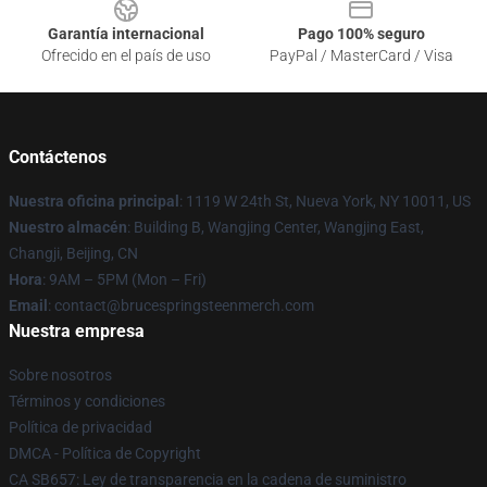
Garantía internacional
Pago 100% seguro
Ofrecido en el país de uso
PayPal / MasterCard / Visa
Contáctenos
Nuestra oficina principal
: 1119 W 24th St, Nueva York, NY 10011, US
Nuestro almacén
: Building B, Wangjing Center, Wangjing East,
Changji, Beijing, CN
Hora
: 9AM – 5PM (Mon – Fri)
Email
: contact@brucespringsteenmerch.com
Nuestra empresa
Sobre nosotros
Términos y condiciones
Política de privacidad
DMCA - Política de Copyright
CA SB657: Ley de transparencia en la cadena de suministro