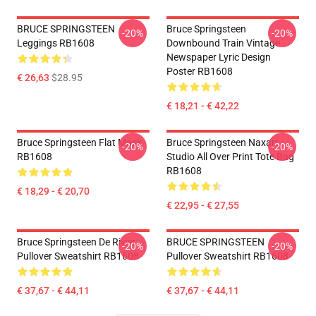
BRUCE SPRINGSTEEN
Bruce Springsteen
-20%
-20%
Leggings RB1608
Downbound Train Vintage
Newspaper Lyric Design
Poster RB1608
€ 26,63
$28.95
€ 18,21 - € 42,22
Bruce Springsteen Flat Mask
Bruce Springsteen Naxart
-20%
-20%
RB1608
Studio All Over Print Tote Bag
RB1608
€ 18,29 - € 20,70
€ 22,95 - € 27,55
Bruce Springsteen De Rivier
BRUCE SPRINGSTEEN
-20%
-20%
Pullover Sweatshirt RB1608
Pullover Sweatshirt RB1608
€ 37,67 - € 44,11
€ 37,67 - € 44,11