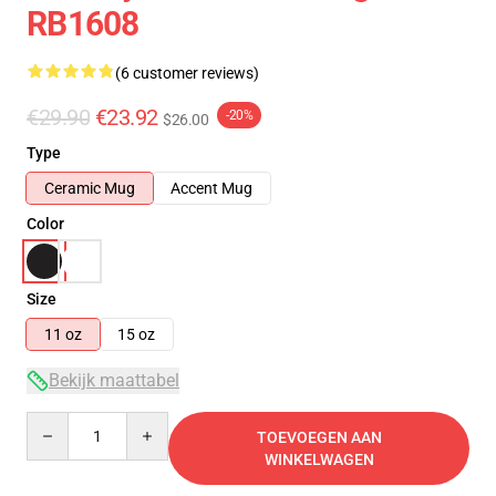
RB1608
(6 customer reviews)
€29.90
€23.92
-20%
$26.00
Type
Ceramic Mug
Accent Mug
Color
Size
11 oz
15 oz
Bekijk maattabel
Quantity
TOEVOEGEN AAN
WINKELWAGEN