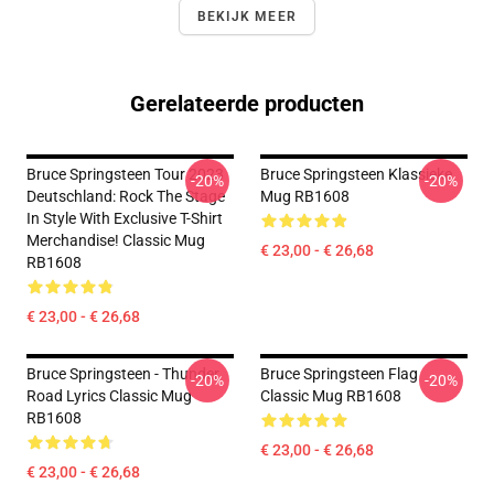
BEKIJK MEER
Gerelateerde producten
Bruce Springsteen Tour 2023
Bruce Springsteen Klassieke
-20%
-20%
Deutschland: Rock The Stage
Mug RB1608
In Style With Exclusive T-Shirt
Merchandise! Classic Mug
€ 23,00 - € 26,68
RB1608
€ 23,00 - € 26,68
Bruce Springsteen - Thunder
Bruce Springsteen Flag
-20%
-20%
Road Lyrics Classic Mug
Classic Mug RB1608
RB1608
€ 23,00 - € 26,68
€ 23,00 - € 26,68