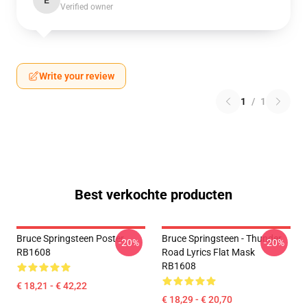
E
Verified owner
Write your review
1
/
1
Best verkochte producten
Bruce Springsteen Poster
Bruce Springsteen - Thunder
-20%
-20%
RB1608
Road Lyrics Flat Mask
RB1608
€ 18,21 - € 42,22
€ 18,29 - € 20,70