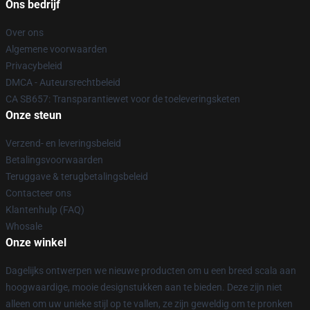
Ons bedrijf
Over ons
Algemene voorwaarden
Privacybeleid
DMCA - Auteursrechtbeleid
CA SB657: Transparantiewet voor de toeleveringsketen
Onze steun
Verzend- en leveringsbeleid
Betalingsvoorwaarden
Teruggave & terugbetalingsbeleid
Contacteer ons
Klantenhulp (FAQ)
Whosale
Onze winkel
Dagelijks ontwerpen we nieuwe producten om u een breed scala aan
hoogwaardige, mooie designstukken aan te bieden. Deze zijn niet
alleen om uw unieke stijl op te vallen, ze zijn geweldig om te pronken