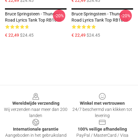
€ 22,49
$24.45
€ 22,49
$24.45
Bruce Springsteen - Thunder
Bruce Springsteen - Thunder
-20%
-20%
Road Lyrics Tank Top RB1608
Road Lyrics Tank Top RB1608
€ 22,49
$24.45
€ 22,49
$24.45
Footer
Wereldwijde verzending
Winkel met vertrouwen
Wij verzenden naar meer dan 200
24/7 beschermd van klikken tot
landen
levering
Internationale garantie
100% veilige afhandeling
Aangeboden in het gebruiksland
PayPal / MasterCard / Visa