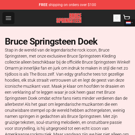
FREE
shipping on orders over $100
Bruce Springsteen Store - Official Bruce Springsteen Me
Open menu
Bruce Springsteen Doek
Stap in de wereld van de legendarische rock icoon, Bruce
Springsteen, met onze exclusieve Bruce Springsteen Kleding
collectie alleen beschikbaar bij de officiële Bruce Springsteen Winkel!
Omarm je innerlijke fan en jurk om indruk te maken in stijl die net zo
tijdloos is als The Boss zelf. Van edgy grafische tees tot gezellige
hoodies, elk stuk straalt vertrouwen uit en legt de geest van deze
iconische muzikant vast. Maak je klaar om hoofden te draaien en
een verklaring af te leggen waar je ook heen gaat met Bruce
Springsteen Doek omdat echte fans niets minder verdienen dan de
allerbeste! Als het gaat om legendarische muzikanten die een
onuitwisbare stempel op de wereld hebben achtergelaten, weinig
namen springen in gedachten als Bruce Springsteen. Met zijn
gruizige teksten, soul-sturring melodieën, en onstuitbare passie
voor storytelling, is hij uitgegroeid tot een echt icoon van
Amerikaanse rockmuziek. Maar vandaag zijn we hier niet alleen om