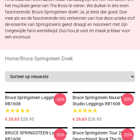
het muzikale genie van The Boss te vieren. We duiken in iets even
fascinerends: Bruce Springsteen doek! Ja, je leest dat goed. Doe
mee als we de fascinerende reis verkennen van hoe deze unieke stof
de essentie van Springsteen's geest draagt en resoneert met zijn
toegewijde fans wereldwijd. Dus hou je vast en maak je klaar voor
een avontuur.
Home
/
Bruce Springsteen Doek
Bruce Springsteen Leggings
Bruce Springsteen Naxart
-20%
-20%
RB1608
Studio Leggings RB1608
€ 26,63
$28.95
€ 26,63
$28.95
BRUCE SPRINGSTEEN Leggings
Bruce Springsteen Tour 2023
-20%
-20%
RB1608
Deutschland: Rock The Stage In