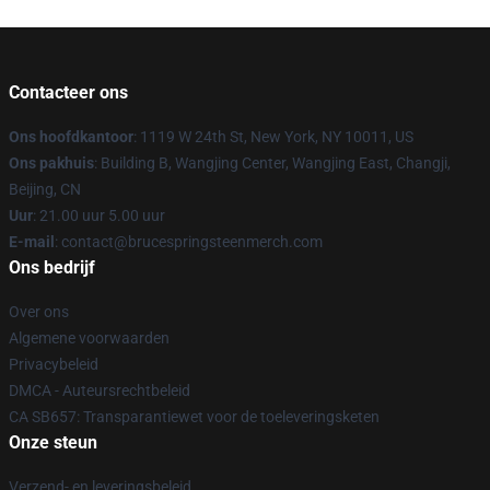
Contacteer ons
Ons hoofdkantoor
: 1119 W 24th St, New York, NY 10011, US
Ons pakhuis
: Building B, Wangjing Center, Wangjing East, Changji,
Beijing, CN
Uur
: 21.00 uur 5.00 uur
E-mail
: contact@brucespringsteenmerch.com
Ons bedrijf
Over ons
Algemene voorwaarden
Privacybeleid
DMCA - Auteursrechtbeleid
CA SB657: Transparantiewet voor de toeleveringsketen
Onze steun
Verzend- en leveringsbeleid