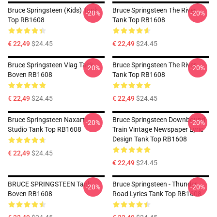
Bruce Springsteen (kids) Tank
Bruce Springsteen The River
-20%
-20%
Top RB1608
Tank Top RB1608
€ 22,49
$24.45
€ 22,49
$24.45
Bruce Springsteen Vlag Tank
Bruce Springsteen The River
-20%
-20%
Boven RB1608
Tank Top RB1608
€ 22,49
$24.45
€ 22,49
$24.45
Bruce Springsteen Naxart
Bruce Springsteen Downbound
-20%
-20%
Studio Tank Top RB1608
Train Vintage Newspaper Lyric
Design Tank Top RB1608
€ 22,49
$24.45
€ 22,49
$24.45
BRUCE SPRINGSTEEN Tank
Bruce Springsteen - Thunder
-20%
-20%
Boven RB1608
Road Lyrics Tank Top RB1608