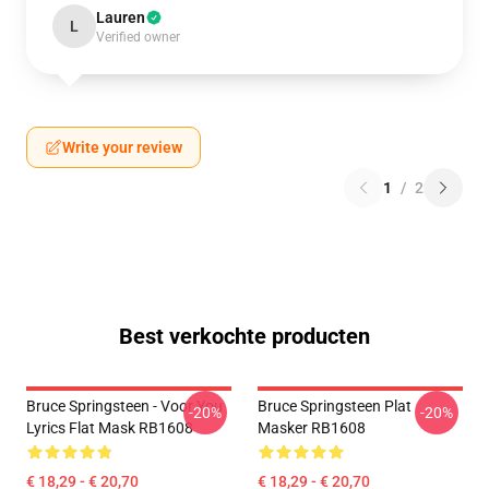
Lauren
L
Verified owner
Write your review
1
/
2
Best verkochte producten
Bruce Springsteen - Voor You
Bruce Springsteen Plat
-20%
-20%
Lyrics Flat Mask RB1608
Masker RB1608
€ 18,29 - € 20,70
€ 18,29 - € 20,70