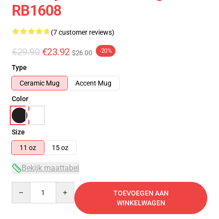
RB1608
(7 customer reviews)
€29.90
€23.92
-20%
$26.00
Type
Ceramic Mug
Accent Mug
Color
Size
11 oz
15 oz
Bekijk maattabel
Quantity
TOEVOEGEN AAN
WINKELWAGEN