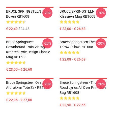
BRUCE SPRINGSTEEN Tank
BRUCE SPRINGSTEEN
-20%
-20%
Boven RB1608
Klassieke Mug RB1608
€ 22,49
$24.45
€ 23,00 - € 26,68
Bruce Springsteen
Bruce Springsteen The River
-20%
-20%
Downbound Train Vintage
Throw Pillow RB1608
Kranten Lyric Design Classic
Mug RB1608
€ 22,08 - € 26,68
€ 23,00 - € 26,68
Bruce Springsteen Overal
Bruce Springsteen - Thunder
-20%
-20%
Afdrukken Tote Zak RB1608
Road Lyrics All Over Print Tote
Bag RB1608
€ 22,95 - € 27,55
€ 22,95 - € 27,55