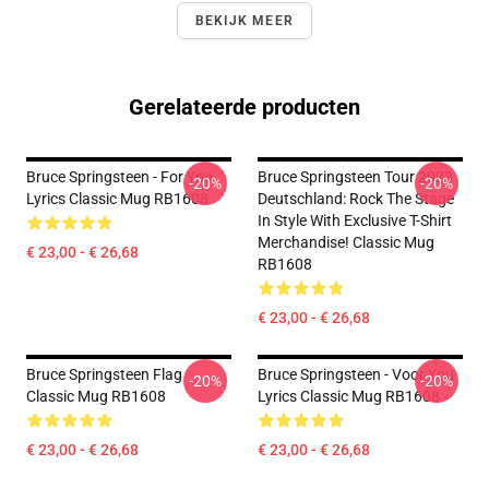
BEKIJK MEER
Gerelateerde producten
Bruce Springsteen - For You
Bruce Springsteen Tour 2023
-20%
-20%
Lyrics Classic Mug RB1608
Deutschland: Rock The Stage
In Style With Exclusive T-Shirt
Merchandise! Classic Mug
€ 23,00 - € 26,68
RB1608
€ 23,00 - € 26,68
Bruce Springsteen Flag
Bruce Springsteen - Voor You
-20%
-20%
Classic Mug RB1608
Lyrics Classic Mug RB1608
€ 23,00 - € 26,68
€ 23,00 - € 26,68