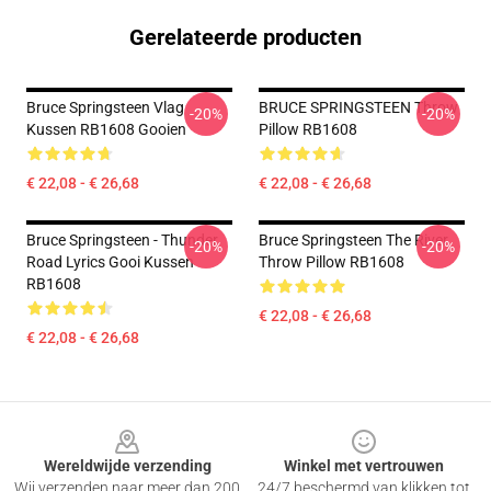
Gerelateerde producten
Bruce Springsteen Vlag
BRUCE SPRINGSTEEN Throw
-20%
-20%
Kussen RB1608 Gooien
Pillow RB1608
€ 22,08 - € 26,68
€ 22,08 - € 26,68
Bruce Springsteen - Thunder
Bruce Springsteen The River
-20%
-20%
Road Lyrics Gooi Kussen
Throw Pillow RB1608
RB1608
€ 22,08 - € 26,68
€ 22,08 - € 26,68
Footer
Wereldwijde verzending
Winkel met vertrouwen
Wij verzenden naar meer dan 200
24/7 beschermd van klikken tot