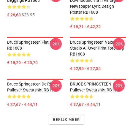
Leggings RB1608
Downbound Train Vintage
Newspaper Lyric Design
Poster RB1608
€ 26,63
$28.95
€ 18,21 - € 42,22
Bruce Springsteen Flat Mask
Bruce Springsteen Naxart
-20%
-20%
RB1608
Studio All Over Print Tote Bag
RB1608
€ 18,29 - € 20,70
€ 22,95 - € 27,55
Bruce Springsteen De Rivier
BRUCE SPRINGSTEEN
-20%
-20%
Pullover Sweatshirt RB1608
Pullover Sweatshirt RB1608
€ 37,67 - € 44,11
€ 37,67 - € 44,11
BEKIJK MEER