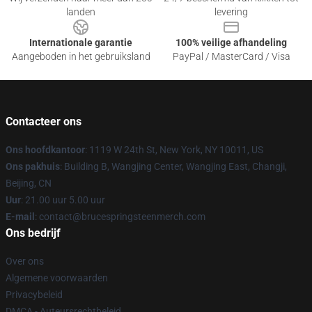
landen
levering
Internationale garantie
100% veilige afhandeling
Aangeboden in het gebruiksland
PayPal / MasterCard / Visa
Contacteer ons
Ons hoofdkantoor
: 1119 W 24th St, New York, NY 10011, US
Ons pakhuis
: Building B, Wangjing Center, Wangjing East, Changji,
Beijing, CN
Uur
: 21.00 uur 5.00 uur
E-mail
: contact@brucespringsteenmerch.com
Ons bedrijf
Over ons
Algemene voorwaarden
Privacybeleid
DMCA - Auteursrechtbeleid