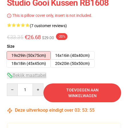
Studio Gooi Kussen RB1608
This is pillow cover only, insert is not included.
(7 customer reviews)
€33.35
€26.68
-20%
$29.00
Size
19x29in (50x75cm)
16x16in (40x40cm)
18x18in (45x45cm)
20x20in (50x50cm)
Bekijk maattabel
Quantity
TOEVOEGEN AAN
WINKELWAGEN
Deze uitverkoop eindigt over
03
:
53
:
54