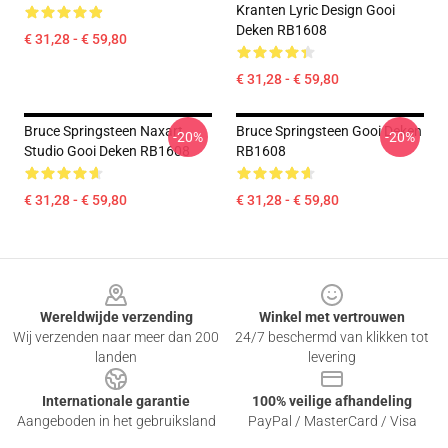
Kranten Lyric Design Gooi
Deken RB1608
€ 31,28 - € 59,80
€ 31,28 - € 59,80
Bruce Springsteen Naxart
Bruce Springsteen Gooi Deken
-20%
-20%
Studio Gooi Deken RB1608
RB1608
€ 31,28 - € 59,80
€ 31,28 - € 59,80
Footer
Wereldwijde verzending
Winkel met vertrouwen
Wij verzenden naar meer dan 200
24/7 beschermd van klikken tot
landen
levering
Internationale garantie
100% veilige afhandeling
Aangeboden in het gebruiksland
PayPal / MasterCard / Visa