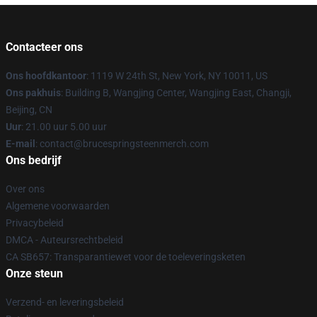
Contacteer ons
Ons hoofdkantoor
: 1119 W 24th St, New York, NY 10011, US
Ons pakhuis
: Building B, Wangjing Center, Wangjing East, Changji,
Beijing, CN
Uur
: 21.00 uur 5.00 uur
E-mail
: contact@brucespringsteenmerch.com
Ons bedrijf
Over ons
Algemene voorwaarden
Privacybeleid
DMCA - Auteursrechtbeleid
CA SB657: Transparantiewet voor de toeleveringsketen
Onze steun
Verzend- en leveringsbeleid