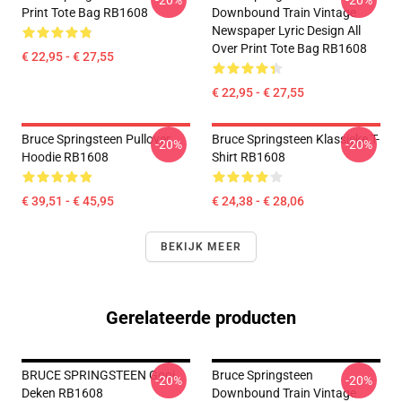
-20%
-20%
Print Tote Bag RB1608
Downbound Train Vintage
Newspaper Lyric Design All
Over Print Tote Bag RB1608
€ 22,95 - € 27,55
€ 22,95 - € 27,55
Bruce Springsteen Pullover
Bruce Springsteen Klassieke T-
-20%
-20%
Hoodie RB1608
Shirt RB1608
€ 39,51 - € 45,95
€ 24,38 - € 28,06
BEKIJK MEER
Gerelateerde producten
BRUCE SPRINGSTEEN Gooi
Bruce Springsteen
-20%
-20%
Deken RB1608
Downbound Train Vintage