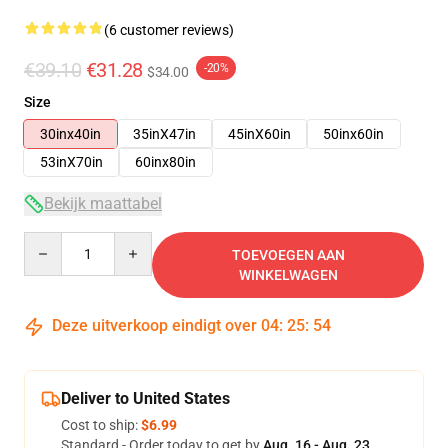
(6 customer reviews)
€39.10
€31.28
-20%
$34.00
Size
30inx40in
35inX47in
45inX60in
50inx60in
53inX70in
60inx80in
Bekijk maattabel
Quantity
TOEVOEGEN AAN
WINKELWAGEN
Deze uitverkoop eindigt over
04
:
25
:
54
Deliver to United States
Cost to ship:
$6.99
Standard - Order today to get by
Aug. 16 - Aug. 23