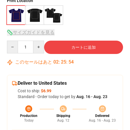
Print Location
サイズガイドを見る
Quantity
カートに追加
このセールはあと
02
:
25
:
53
Deliver to United States
Cost to ship:
$6.99
Standard - Order today to get by
Aug. 16 - Aug. 23
Production
Shipping
Delivered
Today
Aug. 12
Aug. 16 - Aug. 23