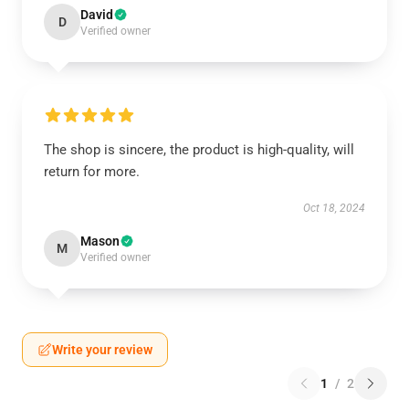
David
D
Verified owner
The shop is sincere, the product is high-quality, will
return for more.
Oct 18, 2024
Mason
M
Verified owner
Write your review
1
/
2