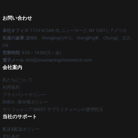
お問い合わせ
本社オフィス
: 1119 W 24th St, ニューヨーク, NY 10011, アメリカ
私達の倉庫
: 建物B、Wangjingの中心、Wangjing東、Changji、北京、
CN
営業時間
: 9:00～18:00(月～金)
電子メール
: info@brucespringsteenmerch.com
会社案内
私たちについて
利用規約
プライバシーポリシー
DMCA - 著作権ポリシー
カリフォルニアSB657: サプライチェーンの透明性法
当社のサポート
配送&配送ポリシー
支払条件