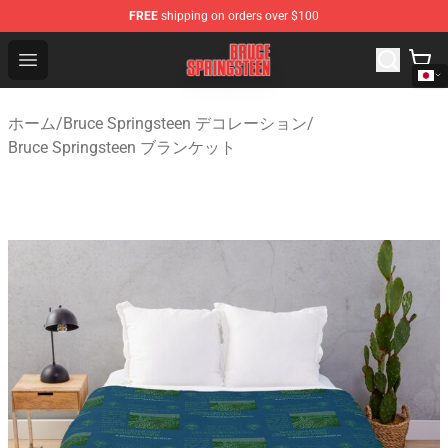
FREE
shipping on orders over $100
Bruce Springsteen Store - Official Bruce Springsteen Me
Open menu
ホーム
/
Bruce Springsteen デコレーション
/
Bruce Springsteen ブランケット