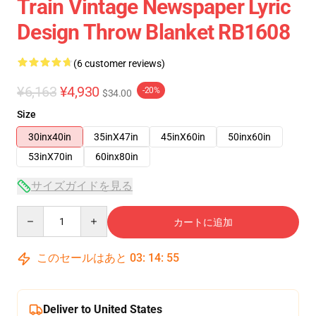
Train Vintage Newspaper Lyric
Design Throw Blanket RB1608
(6 customer reviews)
¥6,163
¥4,930
-20%
$34.00
Size
30inx40in
35inX47in
45inX60in
50inx60in
53inX70in
60inx80in
サイズガイドを見る
Quantity
カートに追加
このセールはあと
03
:
14
:
54
Deliver to United States