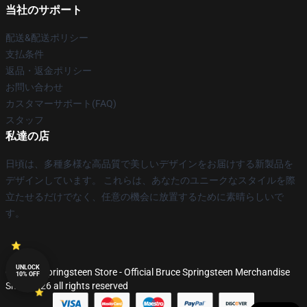
当社のサポート
配送&配送ポリシー
支払条件
返品・返金ポリシー
お問い合わせ
カスタマーサポート(FAQ)
スタッフ
私達の店
日頃は、多種多様な高品質で美しいデザインをお届けする新製品を
デザインしています。 これらは、あなたのユニークなスタイルを際
立たせるだけでなく、任意の機会に放置するために素晴らしいで
す。
UNLOCK
© Bruce Springsteen Store - Official Bruce Springsteen Merchandise
10% OFF
Shop 2026 all rights reserved