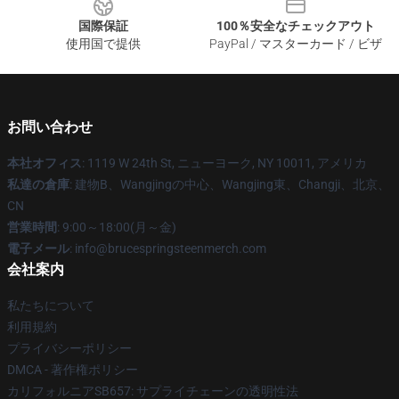
国際保証
100％安全なチェックアウト
使用国で提供
PayPal / マスターカード / ビザ
お問い合わせ
本社オフィス
: 1119 W 24th St, ニューヨーク, NY 10011, アメリカ
私達の倉庫
: 建物B、Wangjingの中心、Wangjing東、Changji、北京、
CN
営業時間
: 9:00～18:00(月～金)
電子メール
: info@brucespringsteenmerch.com
会社案内
私たちについて
利用規約
プライバシーポリシー
DMCA - 著作権ポリシー
カリフォルニアSB657: サプライチェーンの透明性法