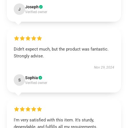
Joseph
J
Verified owner
Didn’t expect much, but the product was fantastic.
Strongly advise.
Nov 29, 2024
Sophia
S
Verified owner
I'm very satisfied with this item. It's sturdy,
dependable, and fulfills all my requirements.