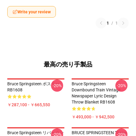
Write your review
1
/
1
最高の売り手製品
Bruce Springsteen ポスター
Bruce Springsteen
-20%
-20%
RB1608
Downbound Train Vintage
Newspaper Lyric Design
Throw Blanket RB1608
￥287,100 - ￥665,550
￥493,000 - ￥942,500
Bruce Springsteen リバータン
BRUCE SPRINGSTEEN Throw
-20%
-20%