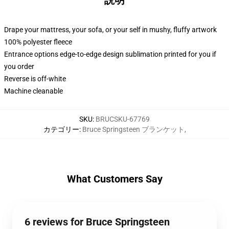
説明
Drape your mattress, your sofa, or your self in mushy, fluffy artwork
100% polyester fleece
Entrance options edge-to-edge design sublimation printed for you if
you order
Reverse is off-white
Machine cleanable
SKU
:
BRUCSKU-67769
カテゴリー
:
Bruce Springsteen ブランケット
,
What Customers Say
6 reviews for Bruce Springsteen