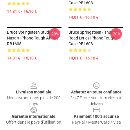
Case RB1608
14,81 € - 16,10 €
14,81 € - 16,10 €
Bruce Springsteen Studio
Bruce Springsteen - Thunder
-20%
-20%
Naxart IPhone Tough Affaire
Road Lyrics IPhone Tough
RB1608
Case RB1608
14,81 € - 16,10 €
14,81 € - 16,10 €
Footer
Livraison mondiale
Achetez en toute confiance
Nous livrons dans plus de 200
24/7 Protected from clicks to
pays
delivery
Garantie internationale
Paiement 100% sécurisé
Offert dans le pays d'utilisation
PayPal / MasterCard / Visa