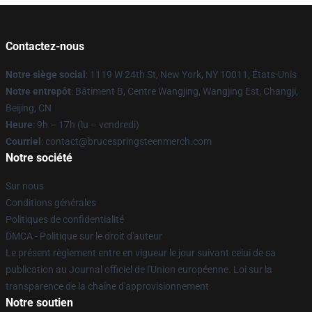
Contactez-nous
Notre siège social
: 1119 W 24th St, New York, NY 10011, États-Unis
Notre entrepôt
: Bâtiment B, Centre Wangjing, Wangjing Est, Changji,
Beijing, CN
Heure
: 9h – 17h (lu – vendredi)
Courriel
: contact@brucespringsteenmerch.com
Notre société
Sur nous
Conditions générales
Politiques de confidentialité
DMCA - Politique sur le droit d'auteur
Le présent règlement entre en vigueur le jour suivant celui de sa
publication au Journal officiel de l'Union européenne. Loi sur la
transparence de la chaîne d'approvisionnement
Notre soutien