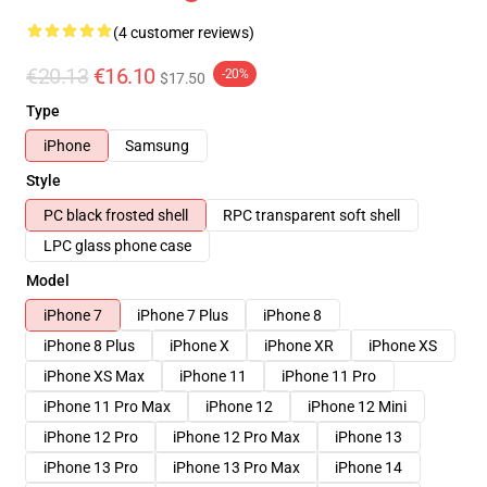
(4 customer reviews)
€20.13
€16.10
-20%
$17.50
Type
iPhone
Samsung
Style
PC black frosted shell
RPC transparent soft shell
LPC glass phone case
Model
iPhone 7
iPhone 7 Plus
iPhone 8
iPhone 8 Plus
iPhone X
iPhone XR
iPhone XS
iPhone XS Max
iPhone 11
iPhone 11 Pro
iPhone 11 Pro Max
iPhone 12
iPhone 12 Mini
iPhone 12 Pro
iPhone 12 Pro Max
iPhone 13
iPhone 13 Pro
iPhone 13 Pro Max
iPhone 14