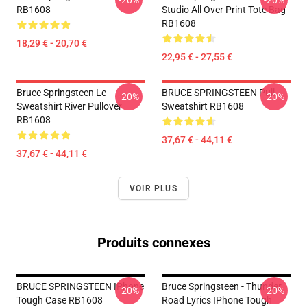
-20%
-20%
RB1608
Studio All Over Print Tote Bag
RB1608
18,29 € - 20,70 €
22,95 € - 27,55 €
Bruce Springsteen Le
BRUCE SPRINGSTEEN Pull
-20%
-20%
Sweatshirt River Pullover
Sweatshirt RB1608
RB1608
37,67 € - 44,11 €
37,67 € - 44,11 €
VOIR PLUS
Produits connexes
BRUCE SPRINGSTEEN IPhone
Bruce Springsteen - Thunder
-20%
-20%
Tough Case RB1608
Road Lyrics IPhone Tough